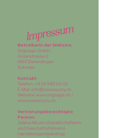
Impressum
Betreiberin der Website:
Srignags GmbH
Güterstrasse 2
4552 Derendingen
Schweiz
Kontakt
:
Telefon:
+41 32 682 63 03
E-Mail:
info@swisscurry.ch
Website:
www.srignags.ch
/
www.swisscurry.ch
Vertretungsberechtigte
Person:
Jelena Nikolic (Gesellschafterin
und Geschäftsführerin)
Handelsregistereintrag: