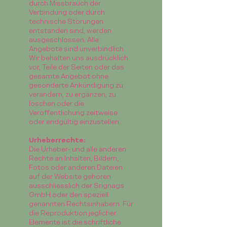
durch Missbrauch der
Verbindung oder durch
technische Störungen
entstanden sind, werden
ausgeschlossen. Alle
Angebote sind unverbindlich.
Wir behalten uns ausdrücklich
vor, Teile der Seiten oder das
gesamte Angebot ohne
gesonderte Ankündigung zu
verändern, zu ergänzen, zu
löschen oder die
Veröffentlichung zeitweise
oder endgültig einzustellen.
Urheberrechte:
Die Urheber- und alle anderen
Rechte an Inhalten, Bildern,
Fotos oder anderen Dateien
auf der Website gehören
ausschliesslich der Srignags
GmbH oder den speziell
genannten Rechtsinhabern. Für
die Reproduktion jeglicher
Elemente ist die schriftliche