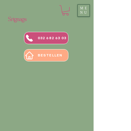
ME
NU
Srignags
032 682 63 03
BESTELLEN