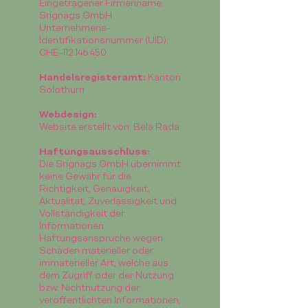
Eingetragener Firmenname:
Srignags GmbH
Unternehmens-
Identifikationsnummer (UID):
CHE-112.146.450
Handelsregisteramt:
Kanton
Solothurn
Webdesign:
Website erstellt von: Bela Rada
Haftungsausschluss:
Die Srignags GmbH übernimmt
keine Gewähr für die
Richtigkeit, Genauigkeit,
Aktualität, Zuverlässigkeit und
Vollständigkeit der
Informationen.
Haftungsansprüche wegen
Schäden materieller oder
immaterieller Art, welche aus
dem Zugriff oder der Nutzung
bzw. Nichtnutzung der
veröffentlichten Informationen,