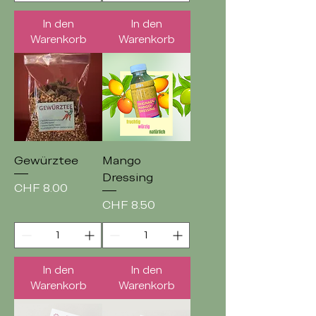
In den
In den
Warenkorb
Warenkorb
Gewürztee
Mango
Dressing
Preis
CHF 8.00
Preis
CHF 8.50
In den
In den
Warenkorb
Warenkorb