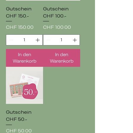
Gutschein
Gutschein
CHF 150.-
CHF 100.-
Preis
Preis
CHF 150.00
CHF 100.00
In den
In den
Warenkorb
Warenkorb
Gutschein
CHF 50.-
Preis
CHF 50.00