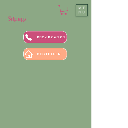
ME
NU
Srignags
032 682 63 03
BESTELLEN