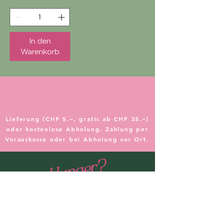
In den
Warenkorb
Lieferung (CHF 5.–, gratis ab CHF 35.–)
oder kostenlose Abholung. Zahlung per
Vorauskasse oder bei Abholung vor Ort.
Hunger?
Bestelle bequem online zur
Abholung oder geniesse dein Essen