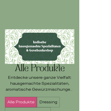
Alle Produkte
Entdecke unsere ganze Vielfalt:
hausgemachte Spezialitäten,
aromatische Gewürzmischungen,
feine Tees, exklusive Geschenke
und flexible Gutscheine.
Alle Produkte
Dressing