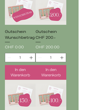
Gutschein
Gutschein
Wunschbetrag
CHF 200.-
Preis
Preis
CHF 0.00
CHF 200.00
In den
In den
Warenkorb
Warenkorb