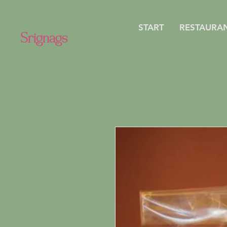
START
RESTAURA
Srignags