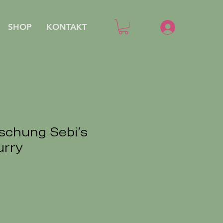
SHOP
KONTAKT
chung Sebi's
urry